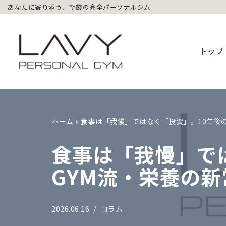
あなたに寄り添う、朝霞の完全パーソナルジム
コ
ン
トップ
テ
ン
ツ
へ
ス
ホーム
»
食事は「我慢」ではなく「投資」。10年後の自
キ
ッ
食事は「我慢」では
プ
GYM流・栄養の新
2026.06.16
コラム