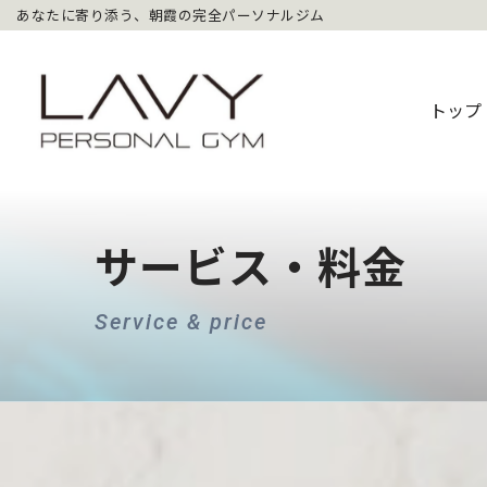
あなたに寄り添う、朝霞の完全パーソナルジム
コ
ン
トップ
テ
ン
ツ
へ
ス
サービス・料金
キ
ッ
Service & price
プ