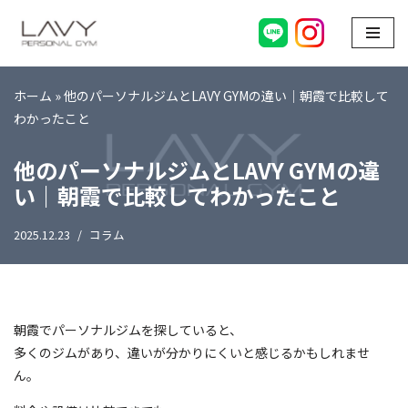
コ
ン
テ
ホーム
»
他のパーソナルジムとLAVY GYMの違い｜朝霞で比較して
ン
わかったこと
ツ
他のパーソナルジムとLAVY GYMの違
へ
ス
い｜朝霞で比較してわかったこと
キ
ッ
2025.12.23
コラム
プ
朝霞でパーソナルジムを探していると、
多くのジムがあり、違いが分かりにくいと感じるかもしれませ
ん。