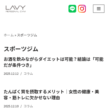
コ
ン
テ
ン
ホーム
»
スポーツジム
ツ
へ
スポーツジム
ス
キ
お酒を飲みながらダイエットは可能？結論は「可能
ッ
だが条件つき」
プ
2025.12.12
コラム
たんぱく質を摂取するメリット｜女性の健康・美
容・筋トレに欠かせない理由
2025.12.10
コラム