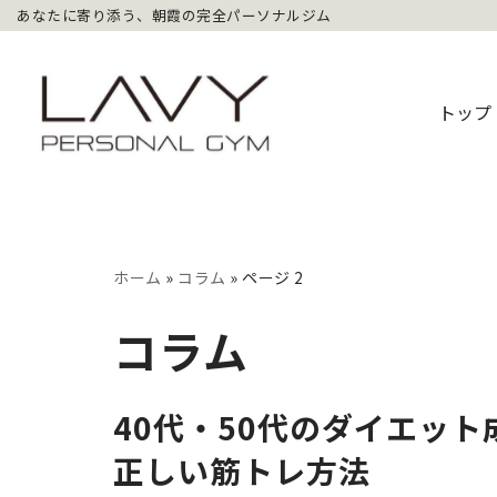
あなたに寄り添う、朝霞の完全パーソナルジム
コ
ン
トップ
テ
ン
ツ
へ
ス
ホーム
»
コラム
»
ページ 2
キ
ッ
コラム
プ
40代・50代のダイエッ
正しい筋トレ方法