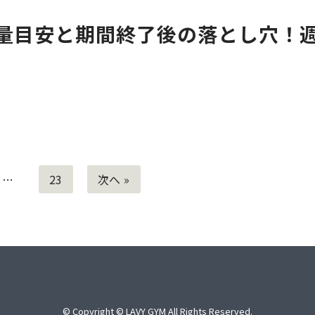
量目安と期間終了後の落とし穴！
ツ
…
23
次へ »
© Copyright © LAVY GYM All Rights Reserved.