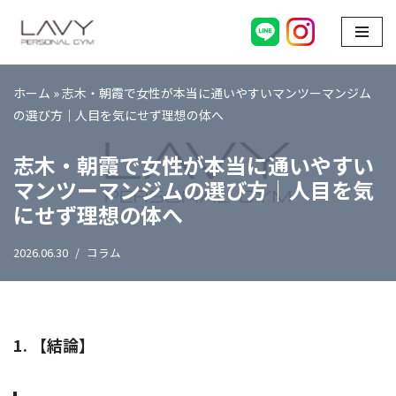
コ
ン
テ
ホーム
»
志木・朝霞で女性が本当に通いやすいマンツーマンジム
ン
の選び方｜人目を気にせず理想の体へ
ツ
志木・朝霞で女性が本当に通いやすい
へ
ス
マンツーマンジムの選び方｜人目を気
キ
にせず理想の体へ
ッ
プ
2026.06.30
コラム
1. 【結論】