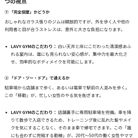
つの視点
① 「完全個室」かどうか
おしゃれなガラス張りのジムは開放的ですが、外を歩く人や他の
利用者と目が合うストレスは、意外と大きな負担になります。
LAVY GYMのこだわり：
白い天井と床にこだわった清潔感あふ
れる室内は、誰にも見られない安心感が、集中力を最大化さ
せ、効率的なボディメイクを可能にします。
② 「ドア・ツー・ドア」で通えるか
駐車場から店舗まで歩く、あるいは電車で駅前の人混みを歩く。
この「移動」が、忙しい女性のやる気を削ぎます。
LAVY GYMのこだわり：
店舗裏手に専用駐車場を完備。車を降
りて数歩で入店できるため、トレーニング後に乱れた髪やメイ
クを気にすることなく、そのまま車で帰宅できます。この「誰
にも会わずに完結する動線」が、20代〜50代の働く女性やママ