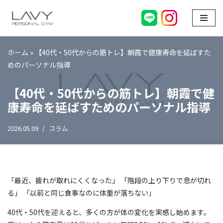
コ
ン
テ
ホーム
»
【40代・50代からの筋トレ】朝霞で健康寿命を延ばすた
ン
めのパーソナル指導
ツ
【40代・50代からの筋トレ】朝霞で健
へ
ス
康寿命を延ばすためのパーソナル指導
キ
ッ
2026.05.09
コラム
プ
「最近、疲れが取れにくくなった」 「階段の上り下りで息が切れ
る」 「以前と同じ食事なのに体重が落ちない」
40代・50代を迎えると、多くの方が体の変化を実感し始めます。